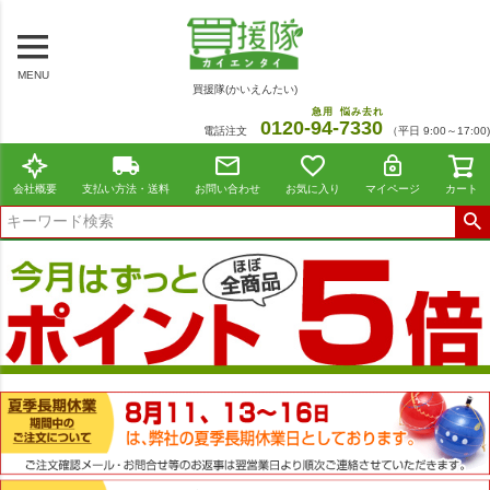
MENU
買援隊(かいえんたい)
急用
悩み去れ
0120-
94
-
7330
電話注文
（平日 9:00～17:00)
会社概要
支払い方法・送料
お問い合わせ
お気に入り
マイページ
カート