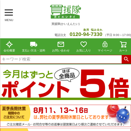
MENU
買援隊(かいえんたい)
急用
悩み去れ
0120-
94
-
7330
電話注文
（平日 9:00～17:00)
会社概要
支払い方法・送料
お問い合わせ
お気に入り
マイページ
カート