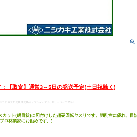
：【取寄】通常3～5日の発送予定(土日祝除く)
品 大工 日曜大工 交換用 交換品 オプション アクセサリー パーツ 部品】
スカット(網目状)に刃付けした超硬回転ヤスリです。切削性に優れ、目
いプロ林業家にお勧めです。)