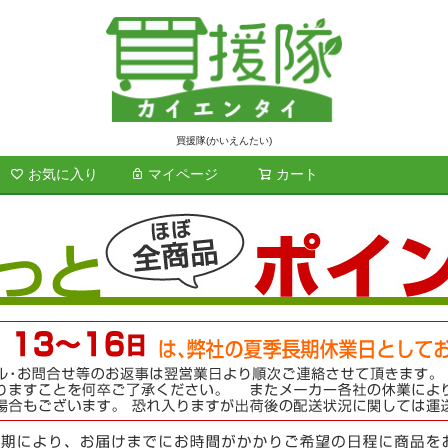
買援隊(かいえんたい)
お気に入り
マイページ
カート
検索