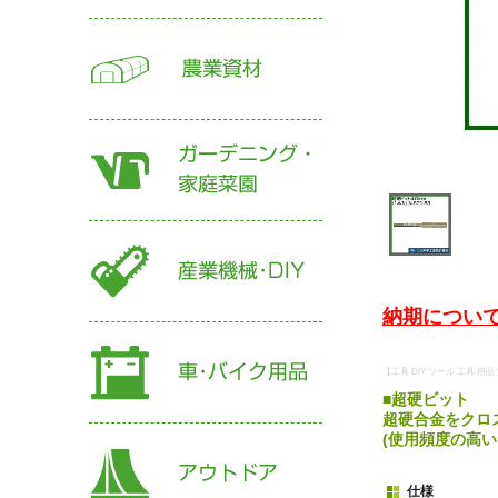
納期について
【工具 DIY ツール 工具 用
■超硬ビット
超硬合金をクロ
(使用頻度の高
仕様