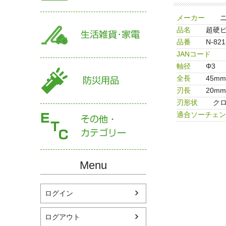
メーカー
品名
超硬ビ
品番
N-821
JANコード
軸径
Φ3
全長
45mm
刃長
20mm
刃形状
ク
適合ソーチェン
Menu
ログイン
ログアウト