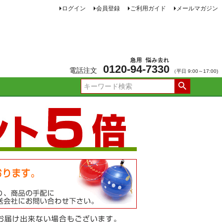
ログイン
会員登録
ご利用ガイド
メールマガジン
急用
悩み去れ
0120-
94
-
7330
電話注文
（平日 9:00～17:00)