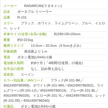
メーカー
RADARCAN(ラダキャン)
品名
ポータブル リペーラー
品番
R-101
カラー
ブラック、ホワイト、ライムグリーン、ブルー、イエロ
ー、レッド
本体サイズ(全長×全高×全幅)
約290×30×20mm
重量
約0.021kg
腕周りサイズ
13.0cm～20.0cm（0.5cmきざみ）
対象範囲
発信面より１m
電源
ボタン電池(LR44)×1個
電池耐久期間
約8ケ月 (「4時間/日使用」の場合)
化学品の使用
なし、詰め替え品なし
原産国
スペイン
カラー別品番／JANコード
ブラック(R-101-BK／
4562499785999)、ホワイト(R-101-WH／4562499786002)、ライ
ムグリーン(R-101-LG／4562499786019)、ブルー(R-101-BL／
4562499786026)、イエロー(R-101-YL／4562499786033)、レッド
(R-101-RD／4562499786040)
付属品
ボタン電池(LR44)×1個