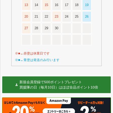
13
14
15
16
17
18
19
20
21
22
23
24
25
26
27
28
29
30
※■←赤塗は休業日です
※■←青塗は発送のみ行います
新規会員登録で500ポイントプレゼント
買援隊の日（毎月10日）はほぼ全品ポイント10倍