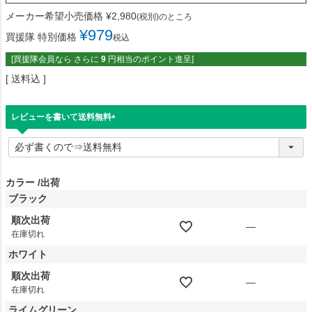
メーカー希望小売価格
¥
2,980
(税別)のところ
¥
979
買援隊 特別価格
税込
[買援隊会員なら さらに
9
円相当のポイント進呈]
送料込
レビューを書いて送料無料
(
必
須
)
カラー
出荷
ブラック
順次出荷
—
在庫切れ
ホワイト
順次出荷
—
在庫切れ
ライムグリーン