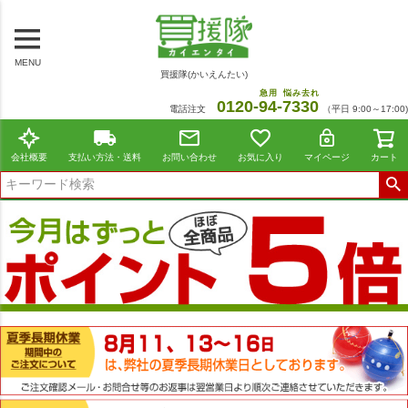
MENU
買援隊(かいえんたい)
急用
悩み去れ
0120-
94
-
7330
電話注文
（平日 9:00～17:00)
会社概要
支払い方法・送料
お問い合わせ
お気に入り
マイページ
カート