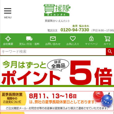
MENU
買援隊(かいえんたい)
急用
悩み去れ
0120-
94
-
7330
電話注文
（平日 9:00～17:00)
会社概要
支払い方法・送料
お問い合わせ
お気に入り
マイページ
カート