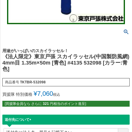
用途がいっぱいのスカイラッセル！
《法人限定》東京戸張 スカイラッセル(中国製防風網)
4mm目 1.35m×50m [青色] #4135 532098 [カラー:青
色]
商品番号
TKTBR-532098
¥
7,060
買援隊 特別価格
税込
[買援隊会員なら さらに
321
円相当のポイント進呈]
送付先について
(
必