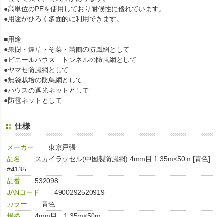
●高単位のPEを使用しており耐候性に優れています。
●用途がひろく多面的に利用できます。
■用途
●果樹・煙草・そ菜・苗圃の防風網として
●ビニールハウス、トンネルの防風網として
●ヤマセ防風網として
●無袋栽培の防鳥網として
●ハウスの遮光ネットとして
●防雹ネットとして
仕様
メーカー
東京戸張
品名
スカイラッセル(中国製防風網) 4mm目 1.35m×50m [青色]
#4135
品番
532098
JANコード
4900292520919
カラー
青色
規格
4mm目、1.35m×50m