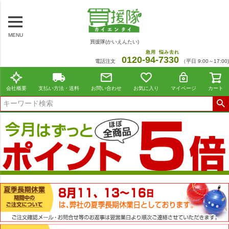
MENU
買援隊(かいえんたい)
急用
悩み去れ
0120-
94
-
7330
電話注文
（平日 9:00～17:00)
会社概要
支払い方法・送料
お問い合わせ
お気に入り
マイページ
カート