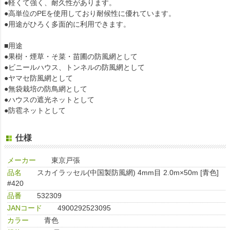
●軽くて強く、耐久性があります。
●高単位のPEを使用しており耐候性に優れています。
●用途がひろく多面的に利用できます。
■用途
●果樹・煙草・そ菜・苗圃の防風網として
●ビニールハウス、トンネルの防風網として
●ヤマセ防風網として
●無袋栽培の防鳥網として
●ハウスの遮光ネットとして
●防雹ネットとして
仕様
メーカー
東京戸張
品名
スカイラッセル(中国製防風網) 4mm目 2.0m×50m [青色]
#420
品番
532309
JANコード
4900292523095
カラー
青色