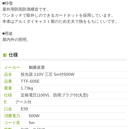
■特徴
屋外用防雨防滴構造です。
ワンタッチで取外しのできるガードネットを採用しています。
本体はアルミダイキャスト製のため丈夫で熱をもちにくいです。
■用途
屋内外の照明。
仕様
メーカー
鯛勝産業
品名
投光器 110V 三芯 5m付500W
品番
TTF-505E
重量
1.73kg
仕様
定格電圧(100V)、防雨プラグ付(丸型)
E
アース付
口金
E39
消費電力
500W
コード長
5m