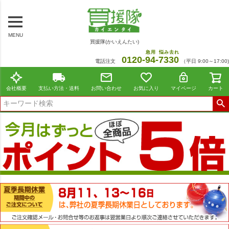
MENU
買援隊(かいえんたい)
急用
悩み去れ
0120-
94
-
7330
電話注文
（平日 9:00～17:00)
会社概要
支払い方法・送料
お問い合わせ
お気に入り
マイページ
カート