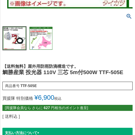
【送料無料】屋外用防雨防滴構造です。
鯛勝産業 投光器 110V 三芯 5m付500W TTF-505E
商品番号
TTF-505E
¥
6,900
買援隊 特別価格
税込
[買援隊会員なら さらに
627
円相当のポイント進呈]
送料込
支払い方法について