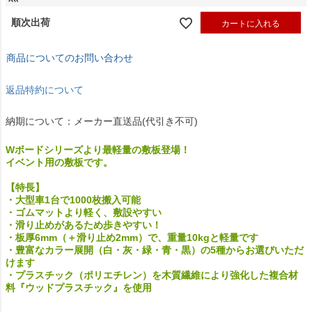
順次出荷
カートに入れる
商品についてのお問い合わせ
返品特約について
納期について：メーカー直送品(代引き不可)
Wボードシリーズより最軽量の敷板登場！
イベント用の敷板です。
【特長】
・大型車1台で1000枚搬入可能
・ゴムマットより軽く、敷設やすい
・滑り止めがあるため歩きやすい！
・板厚6mm（＋滑り止め2mm）で、重量10kgと軽量です
・豊富なカラー展開（白・灰・緑・青・黒）の5種からお選びいただ
けます
・プラスチック（ポリエチレン）を木質繊維により強化した複合材
料『ウッドプラスチック』を使用