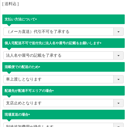
送料込
支払い方法について
(
必
須
)
個人宅配送不可で送付先に法人名や屋号の記載をお願いします
(
必
須
)
混載便での配送のため
(
必
須
)
配達先が配達不可エリアの場合
(
必
須
)
現場直送の場合
(
必