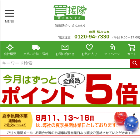
MENU
買援隊(かいえんたい)
急用
悩み去れ
0120-
94
-
7330
電話注文
（平日 9:00～17:00)
会社概要
支払い方法・送料
お問い合わせ
お気に入り
マイページ
カート