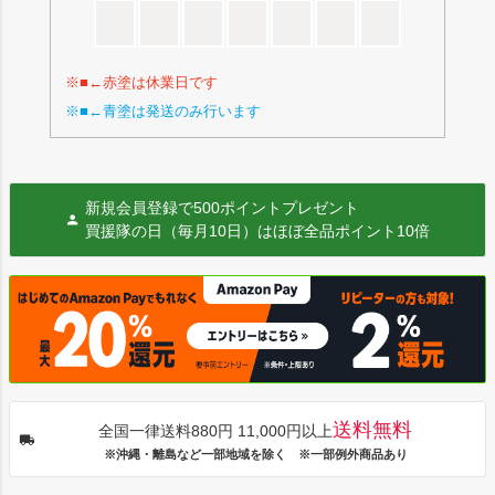
※■←赤塗は休業日です
※■←青塗は発送のみ行います
新規会員登録で500ポイントプレゼント
買援隊の日（毎月10日）はほぼ全品ポイント10倍
送料無料
全国一律送料880円 11,000円以上
※沖縄・離島など一部地域を除く ※一部例外商品あり