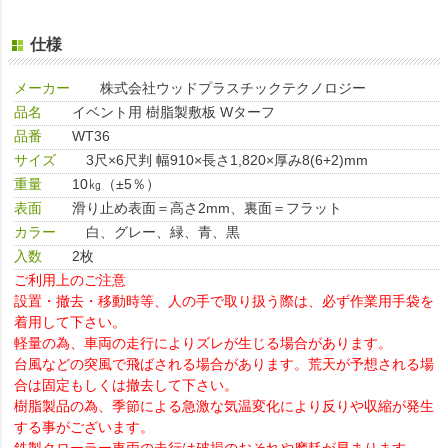
仕様
メーカー
株式会社ウッドプラスチックテクノロジー
品名
イベント用 樹脂製敷板 Wターフ
品番
WT36
サイズ
3尺×6尺判 幅910×長さ1,820×厚み8(6+2)mm
重量
10㎏（±5％）
表面
滑り止め表面＝高さ2mm、裏面＝フラット
カラー
白、グレー、緑、青、黒
入数
2枚
ご利用上のご注意
設置・撤去・移動時等、人の手で取り扱う際は、必ず作業用手袋を
着用して下さい。
軽量の為、車両の走行によりズレが生じる場合があります。
台風などの突風で飛ばされる場合があります。荒天が予想される場
合は固定もしくは撤去して下さい。
樹脂製品の為、季節による急激な気温変化により反りや収縮が発生
する事がございます。