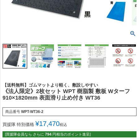
【送料無料】ゴムマットより軽く、敷設しやすい
《法人限定》2枚セット WPT 樹脂製 敷板 Wターフ
910×1820mm 表面滑り止め付き WT36
商品番号
WPT-WT36-2
¥
17,470
買援隊 特別価格
税込
[買援隊会員なら さらに
794
円相当のポイント進呈]