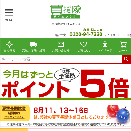
MENU
買援隊(かいえんたい)
急用
悩み去れ
0120-
94
-
7330
電話注文
（平日 9:00～17:00)
会社概要
支払い方法・送料
お問い合わせ
お気に入り
マイページ
カート