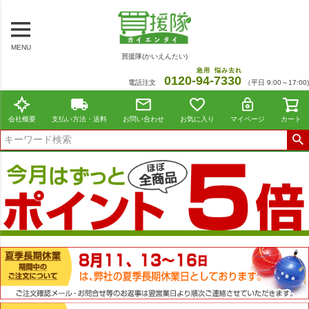
MENU
買援隊(かいえんたい)
急用
悩み去れ
0120-
94
-
7330
電話注文
（平日 9:00～17:00)
会社概要
支払い方法・送料
お問い合わせ
お気に入り
マイページ
カート