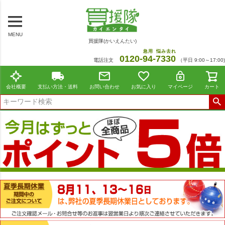
MENU
買援隊(かいえんたい)
急用
悩み去れ
0120-
94
-
7330
電話注文
（平日 9:00～17:00)
会社概要
支払い方法・送料
お問い合わせ
お気に入り
マイページ
カート