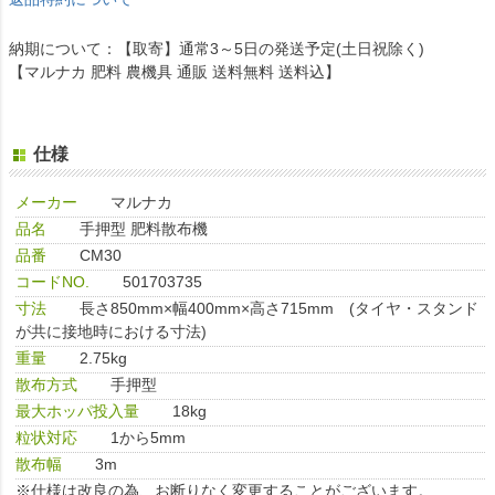
納期について：【取寄】通常3～5日の発送予定(土日祝除く)
【マルナカ 肥料 農機具 通販 送料無料 送料込】
仕様
メーカー
マルナカ
品名
手押型 肥料散布機
品番
CM30
コードNO.
501703735
寸法
長さ850mm×幅400mm×高さ715mm (タイヤ・スタンド
が共に接地時における寸法)
重量
2.75kg
散布方式
手押型
最大ホッパ投入量
18kg
粒状対応
1から5mm
散布幅
3m
※仕様は改良の為、お断りなく変更することがございます。