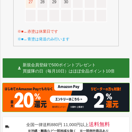
27
28
29
30
※■←赤塗は休業日です
※■←青塗は発送のみ行います
新規会員登録で500ポイントプレゼント
買援隊の日（毎月10日）はほぼ全品ポイント10倍
送料無料
全国一律送料880円 11,000円以上
※沖縄・離島など一部地域を除く ※一部例外商品あり