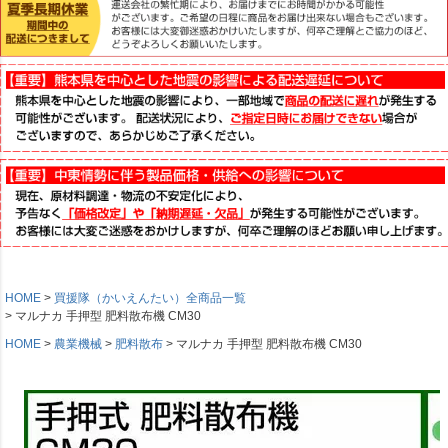
HOME
買援隊（かいえんたい）全商品一覧
マルナカ 手押型 肥料散布機 CM30
HOME
農業機械
肥料散布
マルナカ 手押型 肥料散布機 CM30