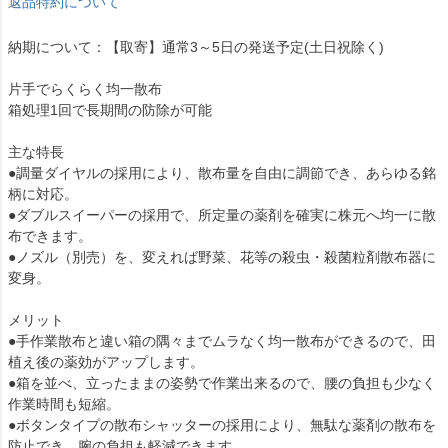
返品特約について
納期について：【取寄】通常3～5日の発送予定(土日祝除く)
片手でらくらく均一散布
箱処理1回で長期間の防除が可能
主な特長
●調量ダイヤルの採用により、散布量を自由に調節でき、あらゆる銘
柄に対応。
●ダブルスイーパーの採用で、所定量の薬剤を確実に株元へ均一に散
布できます。
●ノズル（別売）を、変えれば野菜、花等の殺虫・殺菌粒剤散布器に
変身。
メリット
●手作業散布と違い箱の隅々までムラなく均一散布ができるので、田
植え後の薬効がアップします。
●箱を並べ、立ったままの姿勢で作業出来るので、腰の負担も少なく
作業時間も短縮。
●ボタンタイプの散布シャッターの採用により、無駄な薬剤の散布を
防止でき、腕の負担も軽減できます。