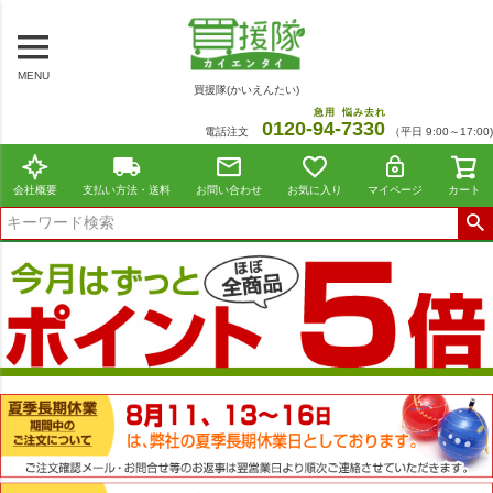
MENU
買援隊(かいえんたい)
急用
悩み去れ
0120-
94
-
7330
電話注文
（平日 9:00～17:00)
会社概要
支払い方法・送料
お問い合わせ
お気に入り
マイページ
カート