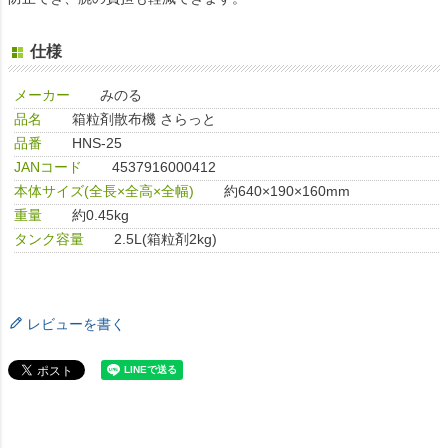
仕様
メーカー
みのる
品名
箱粒剤散布機 さらっと
品番
HNS-25
JANコード
4537916000412
本体サイズ(全長×全高×全幅)
約640×190×160mm
重量
約0.45kg
タンク容量
2.5L(箱粒剤2kg)
レビューを書く