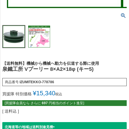
【送料無料】機械から機械へ動力を伝道する際に使用
泉鐵工所 Vプーリー 8×A2×18φ (キー5)
商品番号
IZUMITEKKO-778786
¥
15,340
買援隊 特別価格
税込
[買援隊会員なら さらに
697
円相当のポイント進呈]
送料込
北海道等の地域は送料別途見積