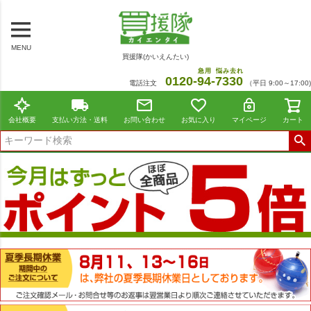
MENU
買援隊(かいえんたい)
急用
悩み去れ
0120-
94
-
7330
電話注文
（平日 9:00～17:00)
会社概要
支払い方法・送料
お問い合わせ
お気に入り
マイページ
カート