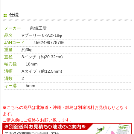
仕様
メーカー
泉鐵工所
品名
Vプーリー 8×A2×18φ
JANコード
4562499778786
重量
約3kg
直径
8インチ（約20.32cm)
軸穴径
18mm
溝幅
Aタイプ（約12.5mm)
溝数
2
キー溝
5mm
※こちらの商品は北海道・沖縄・離島は別途送料お見積もりとなり
ます。
ご購入前にご連絡をお願い致します。