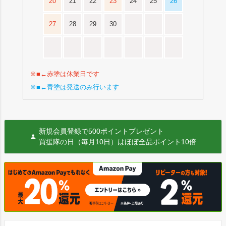
20
21
22
23
24
25
26
27
28
29
30
※■←赤塗は休業日です
※■←青塗は発送のみ行います
新規会員登録で500ポイントプレゼント
買援隊の日（毎月10日）はほぼ全品ポイント10倍