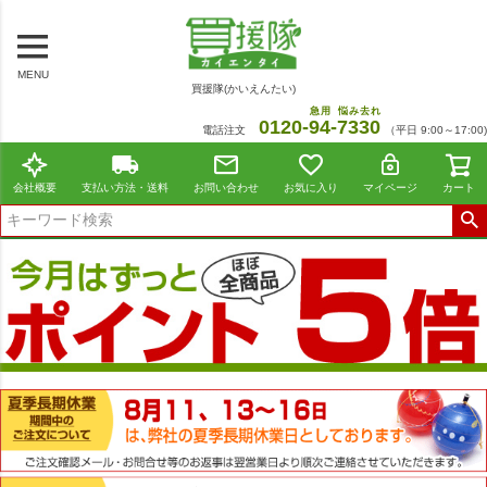
MENU
買援隊(かいえんたい)
急用
悩み去れ
0120-
94
-
7330
電話注文
（平日 9:00～17:00)
会社概要
支払い方法・送料
お問い合わせ
お気に入り
マイページ
カート