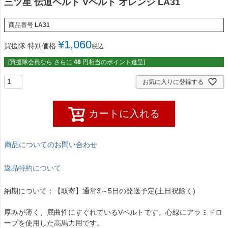
三ツ星 伝道ベルト Vベルト オレンジ LA31
商品番号
LA31
¥
1,060
買援隊 特別価格
税込
[買援隊会員なら さらに
48
円相当のポイント進呈]
お気に入りに登録する
カートに入れる
商品についてのお問い合わせ
返品特約について
納期について：【取寄】通常3～5日の発送予定(土日祝除く)
厚みが薄く、屈曲性にすぐれているVベルトです。心線にアラミドロ
ープを使用した高馬力用です。