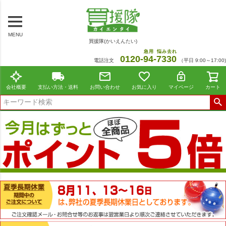
MENU
買援隊(かいえんたい)
急用
悩み去れ
0120-
94
-
7330
電話注文
（平日 9:00～17:00)
会社概要
支払い方法・送料
お問い合わせ
お気に入り
マイページ
カート