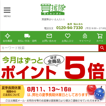
MENU
買援隊(かいえんたい)
急用
悩み去れ
0120-
94
-
7330
電話注文
（平日 9:00～17:00)
会社概要
支払い方法・送料
お問い合わせ
お気に入り
マイページ
カート