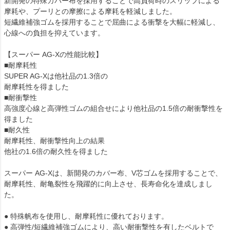
新開発の特殊カバー布を採用することで高負荷時のスリップによる
摩耗や、プーリとの摩擦による摩耗を軽減しました。
短繊維補強ゴムを採用することで屈曲による衝撃を大幅に軽減し、
心線への負担を抑えています。
【スーパー AG-Xの性能比較】
■耐摩耗性
SUPER AG-Xは他社品の1.3倍の
耐摩耗性を得ました
■耐衝撃性
高強度心線と高弾性ゴムの組合せにより他社品の1.5倍の耐衝撃性を
得ました
■耐久性
耐摩耗性、耐衝撃性向上の結果
他社の1.6倍の耐久性を得ました
スーパー AG-Xは、新開発のカバー布、V芯ゴムを採用することで、
耐摩耗性、耐亀裂性を飛躍的に向上させ、長寿命化を達成しまし
た。
● 特殊帆布を使用し、耐摩耗性に優れております。
● 高弾性/短繊維補強ゴムにより、高い耐衝撃性を有したベルトで