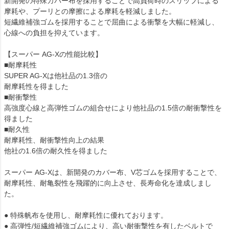
新開発の特殊カバー布を採用することで高負荷時のスリップによる
摩耗や、プーリとの摩擦による摩耗を軽減しました。
短繊維補強ゴムを採用することで屈曲による衝撃を大幅に軽減し、
心線への負担を抑えています。
【スーパー AG-Xの性能比較】
■耐摩耗性
SUPER AG-Xは他社品の1.3倍の
耐摩耗性を得ました
■耐衝撃性
高強度心線と高弾性ゴムの組合せにより他社品の1.5倍の耐衝撃性を
得ました
■耐久性
耐摩耗性、耐衝撃性向上の結果
他社の1.6倍の耐久性を得ました
スーパー AG-Xは、新開発のカバー布、V芯ゴムを採用することで、
耐摩耗性、耐亀裂性を飛躍的に向上させ、長寿命化を達成しまし
た。
● 特殊帆布を使用し、耐摩耗性に優れております。
● 高弾性/短繊維補強ゴムにより、高い耐衝撃性を有したベルトで