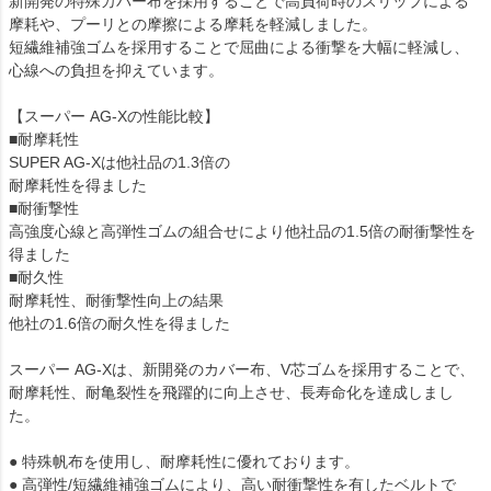
新開発の特殊カバー布を採用することで高負荷時のスリップによる
摩耗や、プーリとの摩擦による摩耗を軽減しました。
短繊維補強ゴムを採用することで屈曲による衝撃を大幅に軽減し、
心線への負担を抑えています。
【スーパー AG-Xの性能比較】
■耐摩耗性
SUPER AG-Xは他社品の1.3倍の
耐摩耗性を得ました
■耐衝撃性
高強度心線と高弾性ゴムの組合せにより他社品の1.5倍の耐衝撃性を
得ました
■耐久性
耐摩耗性、耐衝撃性向上の結果
他社の1.6倍の耐久性を得ました
スーパー AG-Xは、新開発のカバー布、V芯ゴムを採用することで、
耐摩耗性、耐亀裂性を飛躍的に向上させ、長寿命化を達成しまし
た。
● 特殊帆布を使用し、耐摩耗性に優れております。
● 高弾性/短繊維補強ゴムにより、高い耐衝撃性を有したベルトで