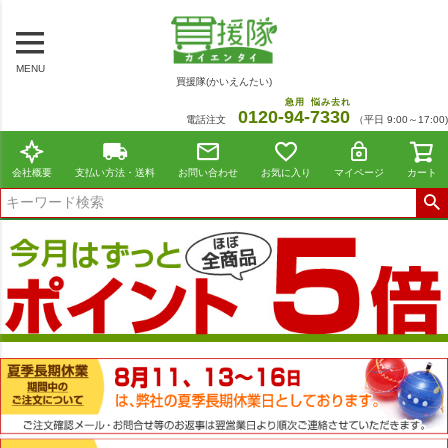
MENU
買援隊(かいえんたい)
急用
悩み去れ
0120-
94
-
7330
電話注文
（平日 9:00～17:00)
会社概要
支払い方法・送料
お問い合わせ
お気に入り
マイページ
カート