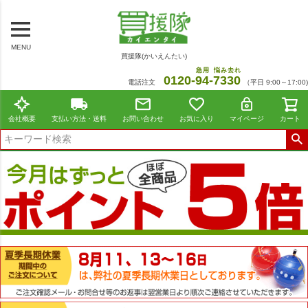
MENU
買援隊(かいえんたい)
急用
悩み去れ
0120-
94
-
7330
電話注文
（平日 9:00～17:00)
会社概要
支払い方法・送料
お問い合わせ
お気に入り
マイページ
カート