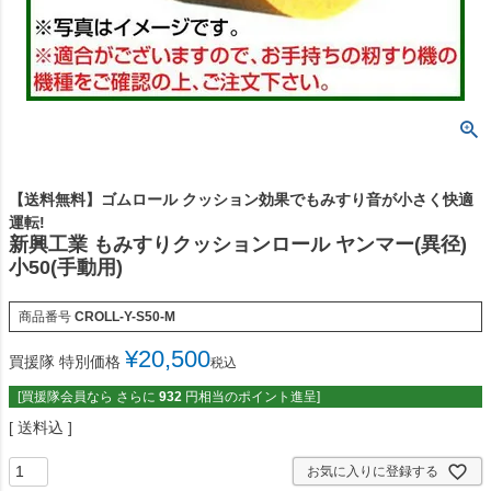
【送料無料】ゴムロール クッション効果でもみすり音が小さく快適
運転!
新興工業 もみすりクッションロール ヤンマー(異径)
小50(手動用)
商品番号
CROLL-Y-S50-M
¥
20,500
買援隊 特別価格
税込
[買援隊会員なら さらに
932
円相当のポイント進呈]
送料込
お気に入りに登録する