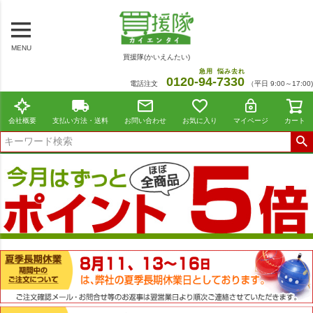
MENU
買援隊(かいえんたい)
急用
悩み去れ
0120-
94
-
7330
電話注文
（平日 9:00～17:00)
会社概要
支払い方法・送料
お問い合わせ
お気に入り
マイページ
カート