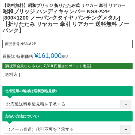
【送料無料】昭和ブリッジ 折りたたみ式 リヤカー 牽引 リアカー
昭和ブリッジ ハンディキャンパー NS8-A2P
[800×1200 ノーパンクタイヤ パンチングメタル]
【折りたたみ リヤカー 牽引 リアカー 送料無料 ノー
パンク】
商品番号
NS8-A2P
¥
161,000
買援隊 特別価格
税込
[買援隊会員なら さらに
7,318
円相当のポイント進呈]
送料込
北海道等の地域は送料別途見積
(
必
須
)
支払い方法について
(
必
須