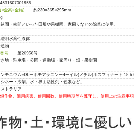
4531607001955
×全高×全幅)
約230×365×295mm
kg
・畝間・株間といった田畑や果樹園、家周りなどの除草に使用。
色澄明水溶性液体
普通物
番号
第20958号
空き地・駐車場・公園・運動場・家周り・畑・果樹園
ンモニウム=DLーホモアラニンー4ーイル(メチル)ホスフィナート 18.5
ホシネート液剤。水・界面活性剤・色素など。
ーストラリア
録作物、適用病害、使用回数、使用時期等を遵守し、使用上の注意事項