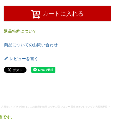
カートに入れる
返品特約について
商品についてのお問い合わせ
レビューを書く
釈タイプ 原液タイプ 水で薄める バスタ除草剤効果 スギナ 杉菜 ツユクサ 露草 オオアレチノギク 大荒地野菊 マ
剤です。