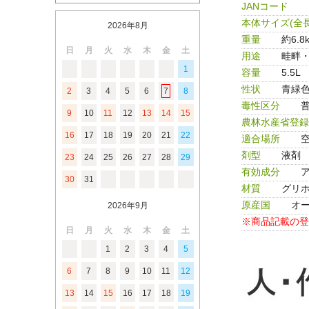
JANコード
本体サイズ(全長
2026年8月
重量
約6.8
日
月
火
水
木
金
土
用途
畦畔
1
容量
5.5L
性状
青緑
2
3
4
5
6
7
8
毒性区分
9
10
11
12
13
14
15
農林水産省登録
16
17
18
19
20
21
22
適合場所
剤型
液剤
23
24
25
26
27
28
29
有効成分
ア
30
31
材質
グリ
原産国
オ
2026年9月
※商品記載の登
日
月
火
水
木
金
土
1
2
3
4
5
6
7
8
9
10
11
12
13
14
15
16
17
18
19