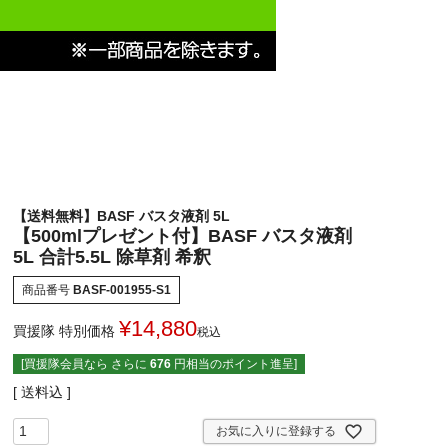
【送料無料】BASF バスタ液剤 5L
【500mlプレゼント付】BASF バスタ液剤
5L 合計5.5L 除草剤 希釈
商品番号
BASF-001955-S1
¥
14,880
買援隊 特別価格
税込
[買援隊会員なら さらに
676
円相当のポイント進呈]
送料込
お気に入りに登録する