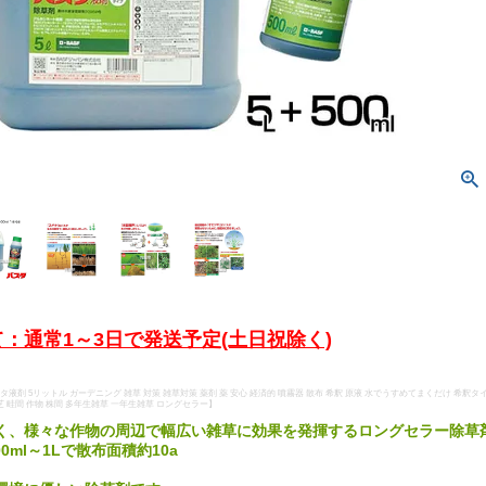
：通常1～3日で発送予定(土日祝除く)
バスタ液剤 5リットル ガーデニング 雑草 対策 雑草対策 薬剤 薬 安心 経済的 噴霧器 散布 希釈 原液 水でうすめてまくだけ 希
 畦間 作物 株間 多年生雑草 一年生雑草 ロングセラー】
く、様々な作物の周辺で幅広い雑草に効果を発揮するロングセラー除草
00ml～1Lで散布面積約10a