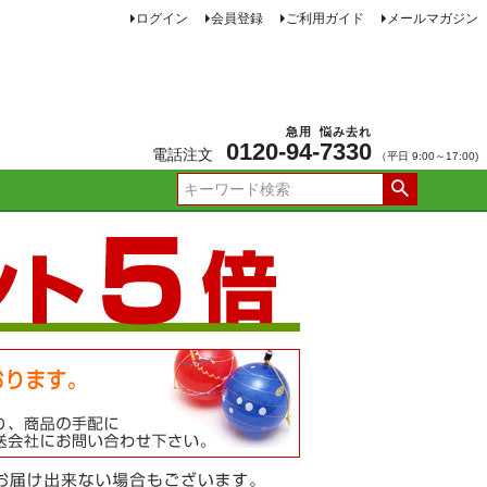
ログイン
会員登録
ご利用ガイド
メールマガジン
急用
悩み去れ
0120-
94
-
7330
電話注文
（平日 9:00～17:00)