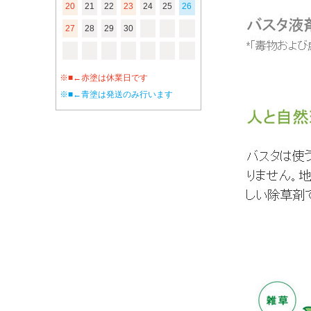
20
21
22
23
24
25
26
27
28
29
30
※■←赤塗は休業日です
※■←青塗は発送のみ行います