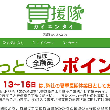
買援隊(かいえんたい)
お気に入り
マイページ
カート
検索