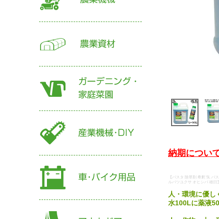
納期について
【バスタ 除草剤 希釈 5L 
ルバツユクサ オヒシバ 雄日芝
人・環境に優し
水100Lに薬液5