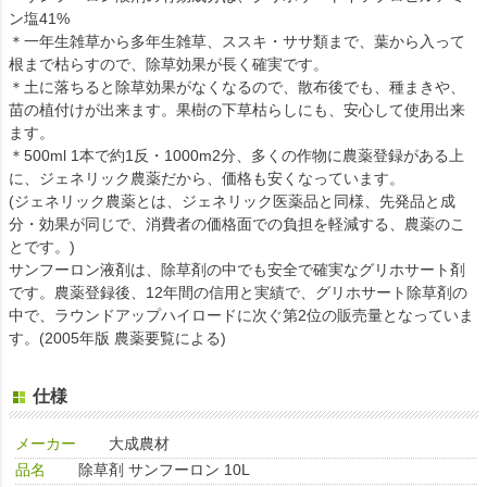
ン塩41%
＊一年生雑草から多年生雑草、ススキ・ササ類まで、葉から入って
根まで枯らすので、除草効果が長く確実です。
＊土に落ちると除草効果がなくなるので、散布後でも、種まきや、
苗の植付けが出来ます。果樹の下草枯らしにも、安心して使用出来
ます。
＊500ml 1本で約1反・1000m2分、多くの作物に農薬登録がある上
に、ジェネリック農薬だから、価格も安くなっています。
(ジェネリック農薬とは、ジェネリック医薬品と同様、先発品と成
分・効果が同じで、消費者の価格面での負担を軽減する、農薬のこ
とです。)
サンフーロン液剤は、除草剤の中でも安全で確実なグリホサート剤
です。農薬登録後、12年間の信用と実績で、グリホサート除草剤の
中で、ラウンドアップハイロードに次ぐ第2位の販売量となっていま
す。(2005年版 農薬要覧による)
仕様
メーカー
大成農材
品名
除草剤 サンフーロン 10L