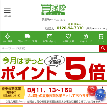
MENU
買援隊(かいえんたい)
急用
悩み去れ
0120-
94
-
7330
電話注文
（平日 9:00～17:00)
会社概要
支払い方法・送料
お問い合わせ
お気に入り
マイページ
カート