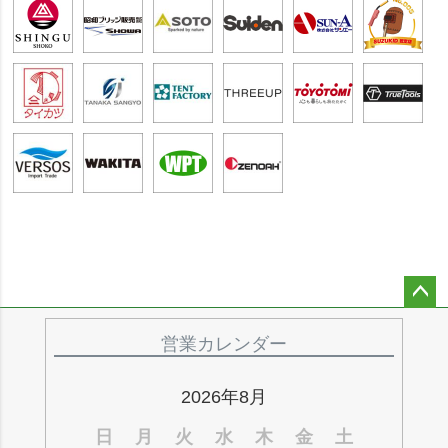
ペー
ジト
営業カレンダー
ップ
へ
2026年8月
日
月
火
水
木
金
土