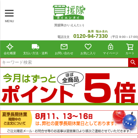
MENU
買援隊(かいえんたい)
急用
悩み去れ
0120-
94
-
7330
電話注文
（平日 9:00～17:00)
会社概要
支払い方法・送料
お問い合わせ
お気に入り
マイページ
カート