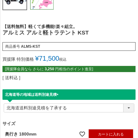
【送料無料】軽くて多機能!楽々組立。
アルミス アルミ軽トラテント KST
商品番号
ALMS-KST
¥
71,500
買援隊 特別価格
税込
[買援隊会員なら さらに
3,250
円相当のポイント進呈]
送料込
北海道等の地域は送料別途見積
(
必
須
)
サイズ
奥行き 1800mm
カートに入れる