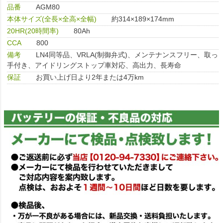
品番
AGM80
本体サイズ(全長×全高×全幅)
約314×189×174mm
20HR(20時間率)
80Ah
CCA
800
備考
LN4同等品、VRLA(制御弁式)、メンテナンスフリー、取っ
手付き、アイドリングストップ車対応、高出力、長寿命
保証
お買い上げ日より2年または4万km