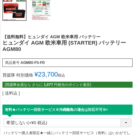
【送料無料】ヒュンダイ AGM 欧米車用 バッテリー
ヒュンダイ AGM 欧米車用 (STARTER) バッテリー
AGM80
商品番号
AGM80-FS-FD
¥
23,700
買援隊 特別価格
税込
[買援隊会員なら さらに
1,077
円相当のポイント進呈]
送料込
有料★バッテリー回収サービス※沖縄離島の場合は対応不可※
(
必
須
)
バッテリー購入者限定★一緒にバッテリー回収サービス（有料）はいかがでし