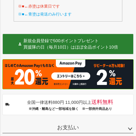
※■←赤塗は休業日です
※■←青塗は発送のみ行います
新規会員登録で500ポイントプレゼント
買援隊の日（毎月10日）はほぼ全品ポイント10倍
送料無料
全国一律送料880円 11,000円以上
※沖縄・離島など一部地域を除く ※一部例外商品あり
お支払い