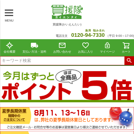
MENU
買援隊(かいえんたい)
急用
悩み去れ
0120-
94
-
7330
電話注文
（平日 9:00～17:00)
会社概要
支払い方法・送料
お問い合わせ
お気に入り
マイページ
カート