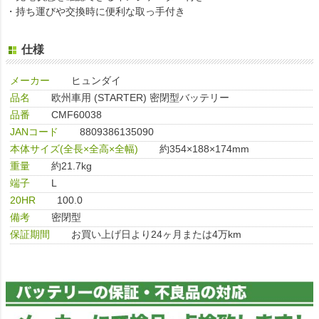
・持ち運びや交換時に便利な取っ手付き
仕様
メーカー
ヒュンダイ
品名
欧州車用 (STARTER) 密閉型バッテリー
品番
CMF60038
JANコード
8809386135090
本体サイズ(全長×全高×全幅)
約354×188×174mm
重量
約21.7kg
端子
L
20HR
100.0
備考
密閉型
保証期間
お買い上げ日より24ヶ月または4万km