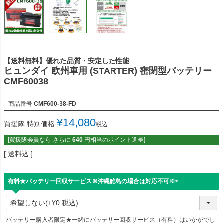
【送料無料】優れた品質・安定した性能
ヒュンダイ 欧州車用 (STARTER) 密閉型バッテリー
CMF60038
商品番号
CMF600-38-FD
¥
14,080
買援隊 特別価格
税込
[買援隊会員なら さらに
640
円相当のポイント進呈]
送料込
有料★バッテリー回収サービス※沖縄離島の場合は対応不可※
(
必
須
)
バッテリー購入者限定★一緒にバッテリー回収サービス（有料）はいかがでし