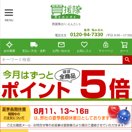
MENU
買援隊(かいえんたい)
急用
悩み去れ
0120-
94
-
7330
電話注文
（平日 9:00～17:00)
会社概要
支払い方法・送料
お問い合わせ
お気に入り
マイページ
カート