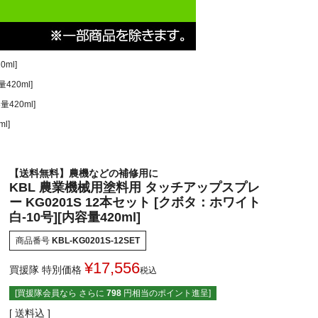
ml]
20ml]
420ml]
l]
【送料無料】農機などの補修用に
KBL 農業機械用塗料用 タッチアップスプレ
ー KG0201S 12本セット [クボタ：ホワイト
白-10号][内容量420ml]
商品番号
KBL-KG0201S-12SET
¥
17,556
買援隊 特別価格
税込
[買援隊会員なら さらに
798
円相当のポイント進呈]
送料込