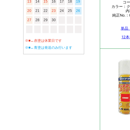
13
14
15
16
17
18
19
20
21
22
23
24
25
26
27
28
29
30
※■←赤塗は休業日です
※■←青塗は発送のみ行います