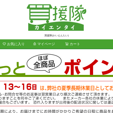
買援隊(かいえんたい)
お気に入り
マイページ
カート
検索