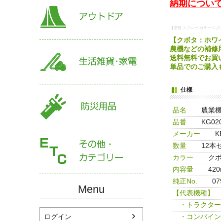
納期について
【塗装 スプレー カラースプ
【クボタ：ホワイ
農機などの補修
送料無料でお買
単品でのご購入
仕様
品名
農業
品番
KG02
メーカー
K
数量
12本
カラー
クボ
内容量
420
純正No.
0
Menu
【代表機種】
・トラクター
・コンバイン
ログイン