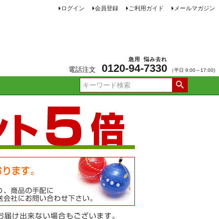
ログイン
会員登録
ご利用ガイド
メールマガジン
急用
悩み去れ
0120-
94
-
7330
電話注文
（平日 9:00～17:00)