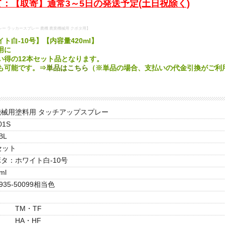
：【取寄】通常3～5日の発送予定(土日祝除く)
レー ラッカースプレー 農機 農業機械用 クボタ用】
ト白-10号】【内容量420ml】
用に
い得の12本セット品となります。
も可能です。⇒
単品はこちら
（※単品の場合、支払いの代金引換がご利
機械用塗料用 タッチアップスプレー
01S
BL
セット
タ：ホワイト白-10号
ml
7935-50099相当色
TM・TF
HA・HF