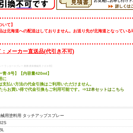
ついて】
品は北海道への配送はしておりません。お送り先が北海道となっている
。
：メーカー直送品(代引き不可)
レー ラッカースプレー 農機 農業機械用 クボタ用】
青-9号】【内容量420ml】
用に
は支払い方法の代金引換はご利用いただけません。
したらお買い得で代金引換もご利用可能です。⇒
12本セットはこちら
機械用塗料用 タッチアップスプレー
02S
BL