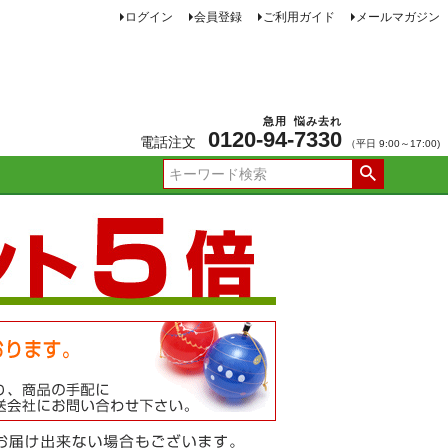
ログイン
会員登録
ご利用ガイド
メールマガジン
急用
悩み去れ
0120-
94
-
7330
電話注文
（平日 9:00～17:00)