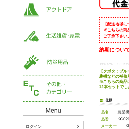
【配送地域に
※こちらの商
ご了承下さい
納期について
【塗装 スプレー カラースプ
【クボタ：ブルー
農機などの補修
※こちらの商品
12本セットで
仕様
Menu
品名
農業
品番
KG02
メーカー
K
ログイン