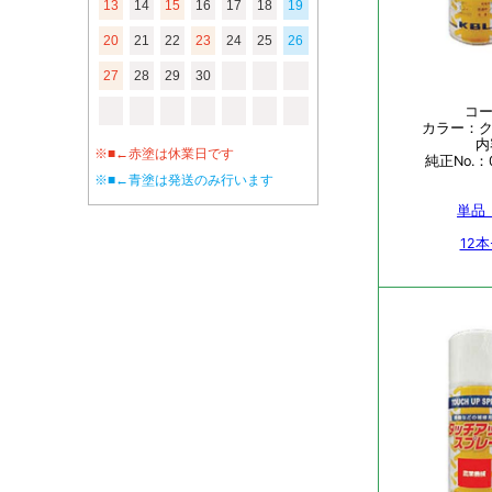
13
14
15
16
17
18
19
20
21
22
23
24
25
26
27
28
29
30
※■←赤塗は休業日です
※■←青塗は発送のみ行います