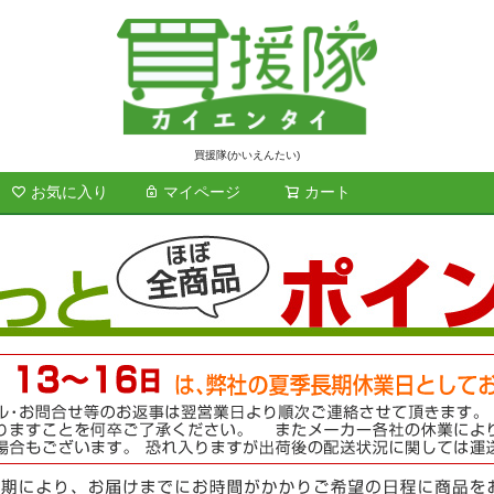
買援隊(かいえんたい)
お気に入り
マイページ
カート
検索