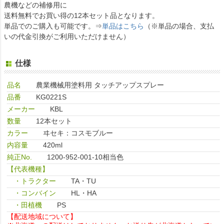
農機などの補修用に
送料無料でお買い得の12本セット品となります。
単品でのご購入も可能です。⇒
単品はこちら
（※単品の場合、支払
いの代金引換がご利用いただけません）
仕様
品名
農業機械用塗料用 タッチアップスプレー
品番
KG0221S
メーカー
KBL
数量
12本セット
カラー
ヰセキ：コスモブルー
内容量
420ml
純正No.
1200-952-001-10相当色
【代表機種】
・トラクター
TA・TU
・コンバイン
HL・HA
・田植機
PS
【配送地域について】