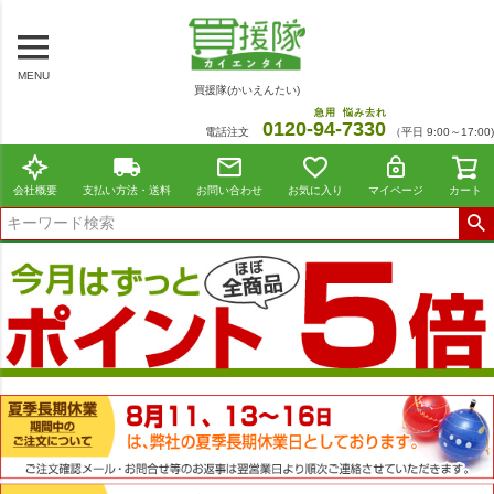
MENU
買援隊(かいえんたい)
急用
悩み去れ
0120-
94
-
7330
電話注文
（平日 9:00～17:00)
会社概要
支払い方法・送料
お問い合わせ
お気に入り
マイページ
カート