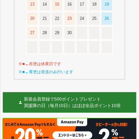
13
14
15
16
17
18
19
20
21
22
23
24
25
26
27
28
29
30
※■←赤塗は休業日です
※■←青塗は発送のみ行います
新規会員登録で500ポイントプレゼント
買援隊の日（毎月10日）はほぼ全品ポイント10倍