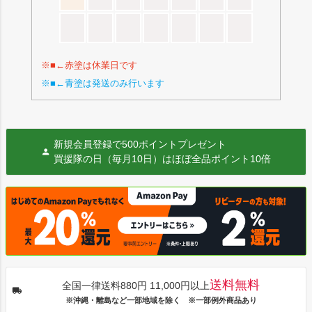
※■←赤塗は休業日です
※■←青塗は発送のみ行います
新規会員登録で500ポイントプレゼント
買援隊の日（毎月10日）はほぼ全品ポイント10倍
送料無料
全国一律送料880円 11,000円以上
※沖縄・離島など一部地域を除く ※一部例外商品あり