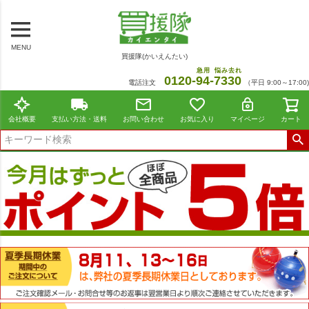
MENU
買援隊(かいえんたい)
急用
悩み去れ
0120-
94
-
7330
電話注文
（平日 9:00～17:00)
会社概要
支払い方法・送料
お問い合わせ
お気に入り
マイページ
カート