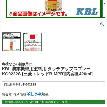
農機などの補修用に
KBL 農業機械用塗料用 タッチアップスプレー
KG0232S [三菱：レッドB-MPR][内容量420ml]
商品番号
KBL-KG0232S
¥
1,540
買援隊 特別価格
税込
[買援隊会員なら さらに
70
円相当のポイント進呈]