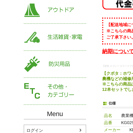
【配送地域に
※こちらの商
ご了承下さい
納期について
【塗装 スプレー カラースプ
【クボタ：ホワイ
農機などの補修
※こちらの商品
12本セットで
仕様
Menu
品名
農業
品番
KG02
メーカー
K
ログイン