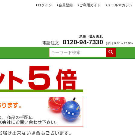
ログイン
会員登録
ご利用ガイド
メールマガジン
急用
悩み去れ
0120-
94
-
7330
電話注文
（平日 9:00～17:00)