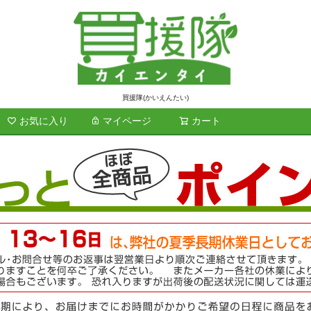
買援隊(かいえんたい)
お気に入り
マイページ
カート
検索