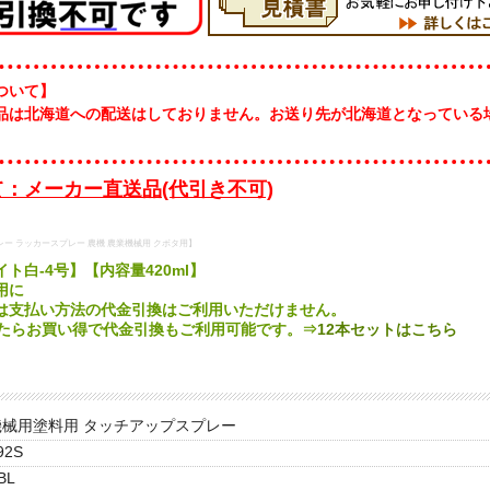
ついて】
品は北海道への配送はしておりません。お送り先が北海道となっている
。
：メーカー直送品(代引き不可)
レー ラッカースプレー 農機 農業機械用 クボタ用】
ト白-4号】【内容量420ml】
用に
は支払い方法の代金引換はご利用いただけません。
したらお買い得で代金引換もご利用可能です。⇒
12本セットはこちら
機械用塗料用 タッチアップスプレー
92S
BL