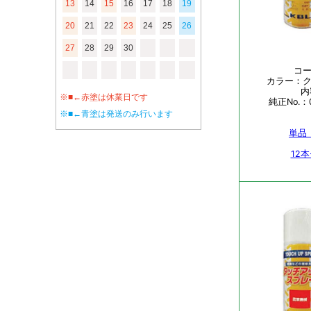
13
14
15
16
17
18
19
20
21
22
23
24
25
26
27
28
29
30
※■←赤塗は休業日です
※■←青塗は発送のみ行います