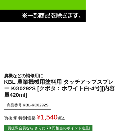
農機などの補修用に
KBL 農業機械用塗料用 タッチアップスプレ
ー KG0292S [クボタ：ホワイト白-4号][内容
量420ml]
商品番号
KBL-KG0292S
¥
1,540
買援隊 特別価格
税込
[買援隊会員なら さらに
70
円相当のポイント進呈]