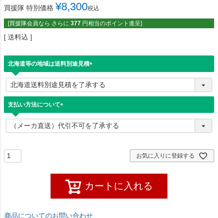
¥
8,300
買援隊 特別価格
税込
[買援隊会員なら さらに
377
円相当のポイント進呈]
送料込
北海道等の地域は送料別途見積
(
必
須
)
支払い方法について
(
必
須
)
お気に入りに登録する
カートに入れる
商品についてのお問い合わせ