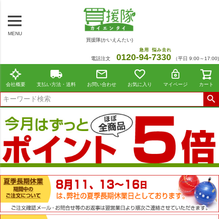
MENU
買援隊(かいえんたい)
急用
悩み去れ
0120-
94
-
7330
電話注文
（平日 9:00～17:00)
会社概要
支払い方法・送料
お問い合わせ
お気に入り
マイページ
カート