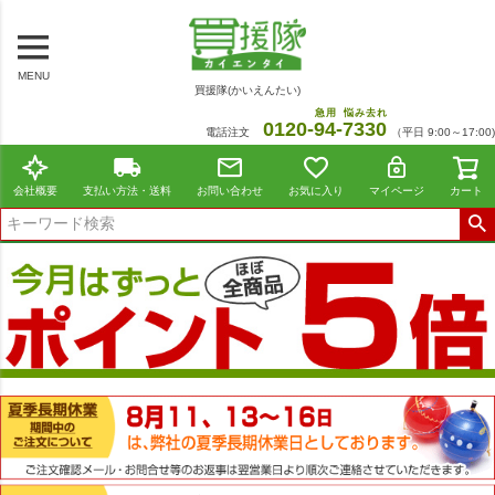
MENU
買援隊(かいえんたい)
急用
悩み去れ
0120-
94
-
7330
電話注文
（平日 9:00～17:00)
会社概要
支払い方法・送料
お問い合わせ
お気に入り
マイページ
カート