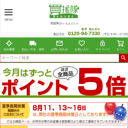
MENU
買援隊(かいえんたい)
急用
悩み去れ
0120-
94
-
7330
電話注文
（平日 9:00～17:00)
会社概要
支払い方法・送料
お問い合わせ
お気に入り
マイページ
カート