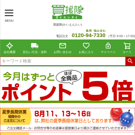
MENU
買援隊(かいえんたい)
急用
悩み去れ
0120-
94
-
7330
電話注文
（平日 9:00～17:00)
会社概要
支払い方法・送料
お問い合わせ
お気に入り
マイページ
カート