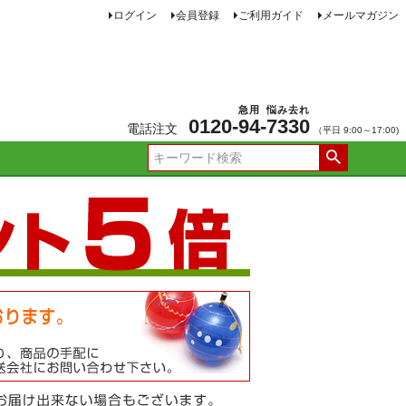
ログイン
会員登録
ご利用ガイド
メールマガジン
急用
悩み去れ
0120-
94
-
7330
電話注文
（平日 9:00～17:00)