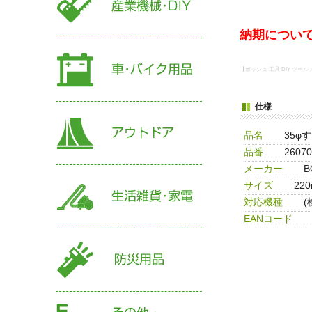
納期について
【ボッシュ 工具 DIY ツー
仕様
品名
35φす
品番
26070
メーカー
サイズ
22
対応機種
(
EANコード