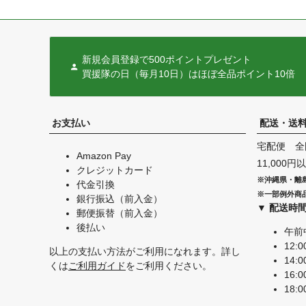
新規会員登録で500ポイントプレゼント
買援隊の日（毎月10日）はほぼ全品ポイント10倍
お支払い
配送・送
宅配便 全
Amazon Pay
11,000
クレジットカード
※沖縄県・離
代金引換
※一部例外商
銀行振込（前入金）
▼ 配送時
郵便振替（前入金）
後払い
午前
12:0
以上の支払い方法がご利用になれます。詳し
14:0
くは
ご利用ガイド
をご利用ください。
16:0
18:0