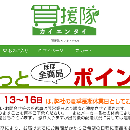
買援隊(かいえんたい)
お気に入り
マイページ
カート
検索