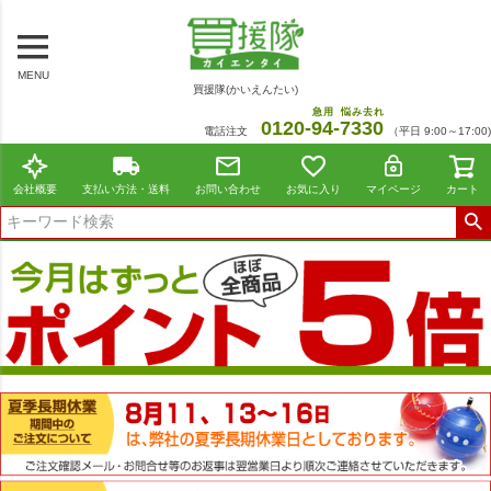
MENU
買援隊(かいえんたい)
急用
悩み去れ
0120-
94
-
7330
電話注文
（平日 9:00～17:00)
会社概要
支払い方法・送料
お問い合わせ
お気に入り
マイページ
カート