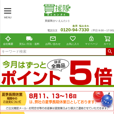
MENU
買援隊(かいえんたい)
急用
悩み去れ
0120-
94
-
7330
電話注文
（平日 9:00～17:00)
会社概要
支払い方法・送料
お問い合わせ
お気に入り
マイページ
カート