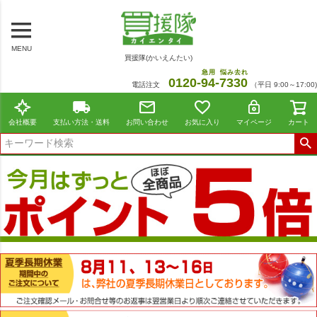
MENU
買援隊(かいえんたい)
急用
悩み去れ
0120-
94
-
7330
電話注文
（平日 9:00～17:00)
会社概要
支払い方法・送料
お問い合わせ
お気に入り
マイページ
カート