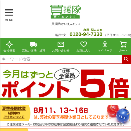
MENU
買援隊(かいえんたい)
急用
悩み去れ
0120-
94
-
7330
電話注文
（平日 9:00～17:00)
会社概要
支払い方法・送料
お問い合わせ
お気に入り
マイページ
カート