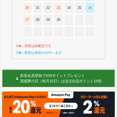
20
21
22
23
24
25
26
27
28
29
30
※■←赤塗は休業日です
※■←青塗は発送のみ行います
新規会員登録で500ポイントプレゼント
買援隊の日（毎月10日）はほぼ全品ポイント10倍