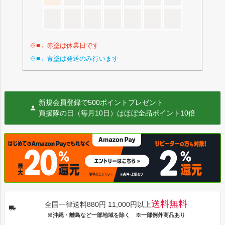
※■←赤塗は休業日です
※■←青塗は発送のみ行います
新規会員登録で500ポイントプレゼント
買援隊の日（毎月10日）はほぼ全品ポイント10倍
送料無料
全国一律送料880円 11,000円以上
※沖縄・離島など一部地域を除く ※一部例外商品あり