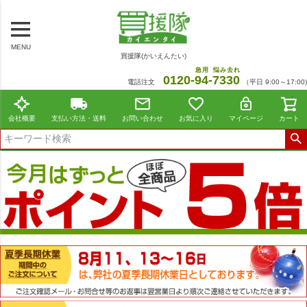
MENU
買援隊(かいえんたい)
急用
悩み去れ
0120-
94
-
7330
電話注文
（平日 9:00～17:00)
会社概要
支払い方法・送料
お問い合わせ
お気に入り
マイページ
カート