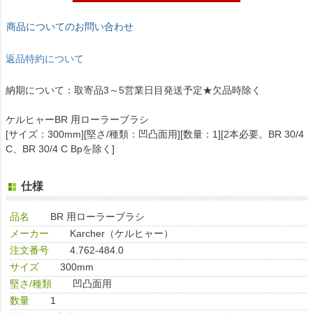
商品についてのお問い合わせ
返品特約について
納期について：取寄品3～5営業日目発送予定★欠品時除く
ケルヒャーBR 用ローラーブラシ
[サイズ：300mm][堅さ/種類：凹凸面用][数量：1][2本必要。BR 30/4
C、BR 30/4 C Bpを除く]
仕様
品名
BR 用ローラーブラシ
メーカー
Karcher（ケルヒャー）
注文番号
4.762-484.0
サイズ
300mm
堅さ/種類
凹凸面用
数量
1