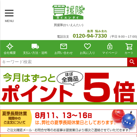
MENU
買援隊(かいえんたい)
急用
悩み去れ
0120-
94
-
7330
電話注文
（平日 9:00～17:00)
会社概要
支払い方法・送料
お問い合わせ
お気に入り
マイページ
カート