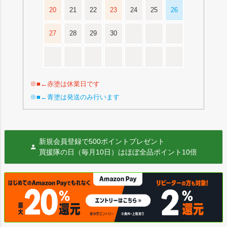
20
21
22
23
24
25
26
27
28
29
30
※■←赤塗は休業日です
※■←青塗は発送のみ行います
新規会員登録で500ポイントプレゼント
買援隊の日（毎月10日）はほぼ全品ポイント10倍