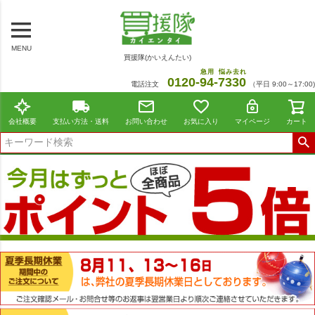
MENU
買援隊(かいえんたい)
急用
悩み去れ
0120-
94
-
7330
電話注文
（平日 9:00～17:00)
会社概要
支払い方法・送料
お問い合わせ
お気に入り
マイページ
カート