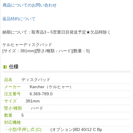
商品についてのお問い合わせ
返品特約について
納期について：取寄品3～5営業日目発送予定★欠品時除く
ケルヒャーディスクパッド
[サイズ：381mm][堅さ/種類：ハード][数量：5]
仕様
品名
ディスクパッド
メーカー
Karcher（ケルヒャー）
注文番号
6.369-789.0
サイズ
381mm
堅さ/種類
ハード
数量
5
対応機種
・小型/手押し式 (C)
(オプション)BD 40/12 C Bp