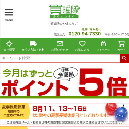
MENU
買援隊(かいえんたい)
急用
悩み去れ
0120-
94
-
7330
電話注文
（平日 9:00～17:00)
会社概要
支払い方法・送料
お問い合わせ
お気に入り
マイページ
カート