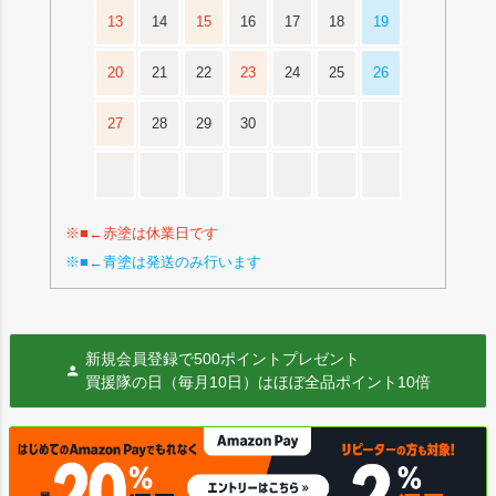
13
14
15
16
17
18
19
20
21
22
23
24
25
26
27
28
29
30
※■←赤塗は休業日です
※■←青塗は発送のみ行います
新規会員登録で500ポイントプレゼント
買援隊の日（毎月10日）はほぼ全品ポイント10倍