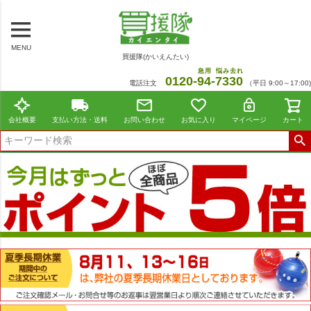
MENU
買援隊(かいえんたい)
急用
悩み去れ
0120-
94
-
7330
電話注文
（平日 9:00～17:00)
会社概要
支払い方法・送料
お問い合わせ
お気に入り
マイページ
カート