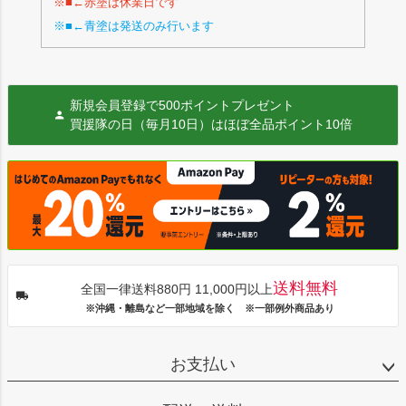
※■←赤塗は休業日です
※■←青塗は発送のみ行います
新規会員登録で500ポイントプレゼント
買援隊の日（毎月10日）はほぼ全品ポイント10倍
送料無料
全国一律送料880円 11,000円以上
※沖縄・離島など一部地域を除く ※一部例外商品あり
お支払い