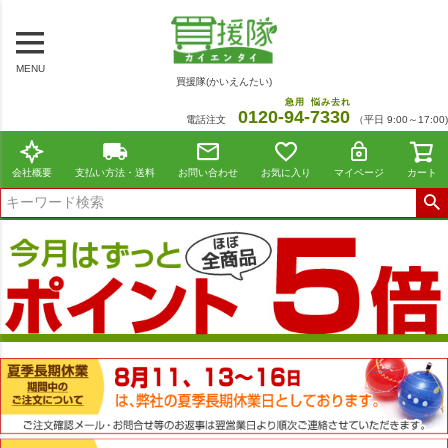
MENU
買援隊(かいえんたい)
急用
悩み去れ
0120-
94
-
7330
電話注文
（平日 9:00～17:00)
会社概要
支払い方法・送料
お問い合わせ
お気に入り
マイページ
カート