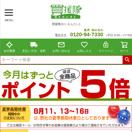
MENU
買援隊(かいえんたい)
急用
悩み去れ
0120-
94
-
7330
電話注文
（平日 9:00～17:00)
会社概要
支払い方法・送料
お問い合わせ
お気に入り
マイページ
カート