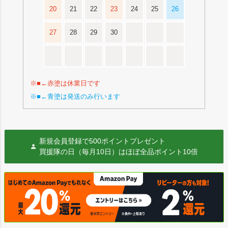
20
21
22
23
24
25
26
27
28
29
30
※■←赤塗は休業日です
※■←青塗は発送のみ行います
新規会員登録で500ポイントプレゼント
買援隊の日（毎月10日）はほぼ全品ポイント10倍