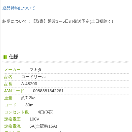
返品特約について
納期について：【取寄】通常3～5日の発送予定(土日祝除く)
仕様
メーカー
マキタ
品名
コードリール
品番
A-48206
JANコード
0088381342261
重量
約7.2kg
コード
30m
コンセント数
4口(3芯)
定格電圧
100V
定格電流
5A(全延時15A)