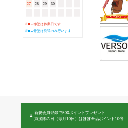
27
28
29
30
※■←赤塗は休業日です
※■←青塗は発送のみ行います
新規会員登録で500ポイントプレゼント
買援隊の日（毎月10日）はほぼ全品ポイント10倍