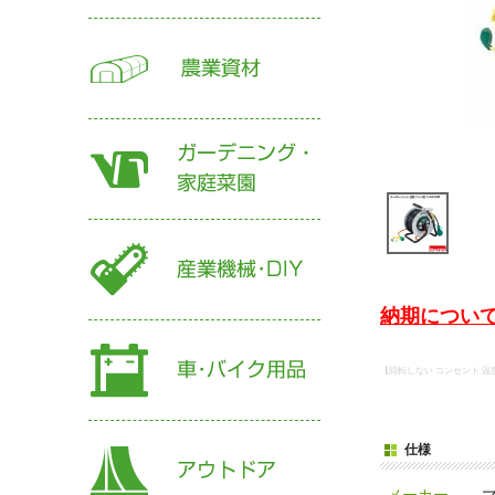
納期について
【回転しない コンセント 温度セ
仕様
メーカー