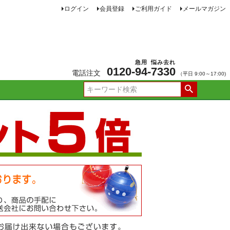
ログイン
会員登録
ご利用ガイド
メールマガジン
急用
悩み去れ
0120-
94
-
7330
電話注文
（平日 9:00～17:00)