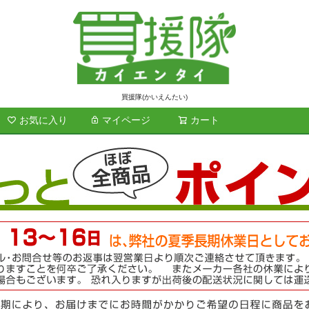
買援隊(かいえんたい)
お気に入り
マイページ
カート
検索