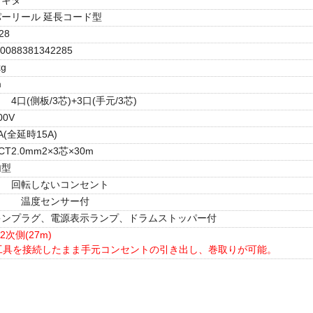
ーリール 延長コード型
28
0088381342285
kg
m
4口(側板/3芯)+3口(手元/3芯)
00V
A(全延時15A)
CT2.0mm2×3芯×30m
内型
回転しないコンセント
温度センサー付
キンプラグ、電源表示ランプ、ドラムストッパー付
2次側(27m)
工具を接続したまま手元コンセントの引き出し、巻取りが可能。