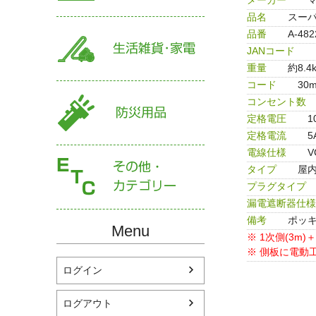
品名
スーパ
品番
A-482
JANコード
重量
約8.4
コード
30
コンセント数
定格電圧
1
定格電流
5
電線仕様
V
タイプ
屋
プラグタイプ
漏電遮断器仕様
備考
ポッ
Menu
※ 1次側(3m)＋
※ 側板に電動
ログイン
ログアウト