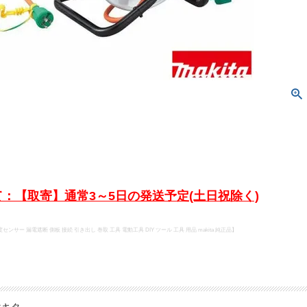
：【取寄】通常3～5日の発送予定(土日祝除く)
ンサー 漏電遮断 側板 接続 引き出し 巻取 工具 電動工具 DIY ツール 工具 用品 makita 純正品】
マキタ