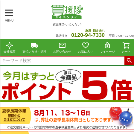
MENU
買援隊(かいえんたい)
急用
悩み去れ
0120-
94
-
7330
電話注文
（平日 9:00～17:00)
会社概要
支払い方法・送料
お問い合わせ
お気に入り
マイページ
カート