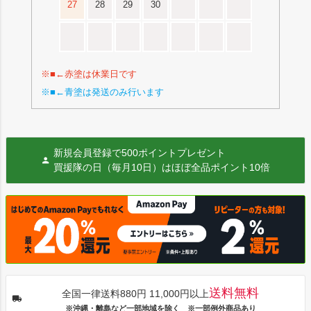
27
28
29
30
※■←赤塗は休業日です
※■←青塗は発送のみ行います
新規会員登録で500ポイントプレゼント
買援隊の日（毎月10日）はほぼ全品ポイント10倍
送料無料
全国一律送料880円 11,000円以上
※沖縄・離島など一部地域を除く ※一部例外商品あり