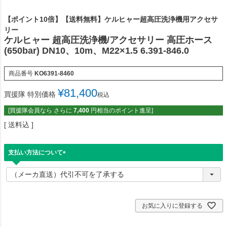
【ポイント10倍】【送料無料】ケルヒャー超高圧洗浄機用アクセサ
リー
ケルヒャー 超高圧洗浄機/アクセサリー 高圧ホース
(650bar) DN10、10m、M22×1.5 6.391-846.0
商品番号
KO6391-8460
¥
81,400
買援隊 特別価格
税込
[買援隊会員なら さらに
7,400
円相当のポイント進呈]
送料込
支払い方法について
(
必
須
)
お気に入りに登録する