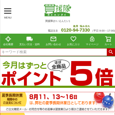
MENU
買援隊(かいえんたい)
急用
悩み去れ
0120-
94
-
7330
電話注文
（平日 9:00～17:00)
会社概要
支払い方法・送料
お問い合わせ
お気に入り
マイページ
カート